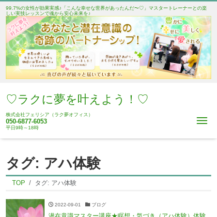
99.7%の女性が効果実感♪「こんな幸せな世界があったんだ〜♡」マスタートレーナーとの楽
しい実技レッスンで魂から安心未来を♪
♡ラクに夢を叶えよう！♡
株式会社フェリシア（ラク夢オフィス）
Me
050-6877-6053
平日9時～18時
タグ:
アハ体験
TOP
タグ:
アハ体験
2022-09-01
ブログ
潜在意識マスター講座★瞑想・気づき（アハ体験）体験