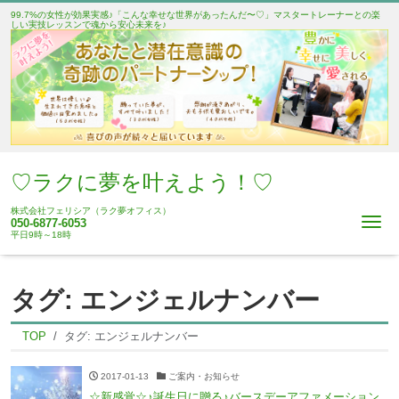
99.7%の女性が効果実感♪「こんな幸せな世界があったんだ〜♡」マスタートレーナーとの楽
しい実技レッスンで魂から安心未来を♪
♡ラクに夢を叶えよう！♡
株式会社フェリシア（ラク夢オフィス）
Me
050-6877-6053
平日9時～18時
タグ:
エンジェルナンバー
TOP
タグ:
エンジェルナンバー
2017-01-13
ご案内・お知らせ
☆新感覚☆♪誕生日に贈る♪バースデーアファメーション