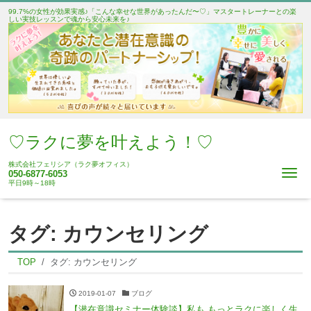
99.7%の女性が効果実感♪「こんな幸せな世界があったんだ〜♡」マスタートレーナーとの楽
しい実技レッスンで魂から安心未来を♪
♡ラクに夢を叶えよう！♡
株式会社フェリシア（ラク夢オフィス）
Me
050-6877-6053
平日9時～18時
タグ:
カウンセリング
TOP
タグ:
カウンセリング
2019-01-07
ブログ
【潜在意識セミナー体験談】私も もっとラクに楽しく生