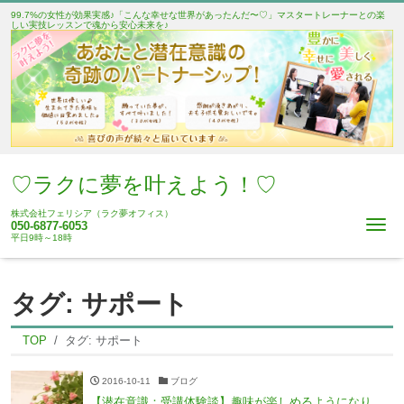
99.7%の女性が効果実感♪「こんな幸せな世界があったんだ〜♡」マスタートレーナーとの楽
しい実技レッスンで魂から安心未来を♪
♡ラクに夢を叶えよう！♡
株式会社フェリシア（ラク夢オフィス）
Me
050-6877-6053
平日9時～18時
タグ:
サポート
TOP
タグ:
サポート
2016-10-11
ブログ
【潜在意識：受講体験談】趣味が楽しめるようになり、