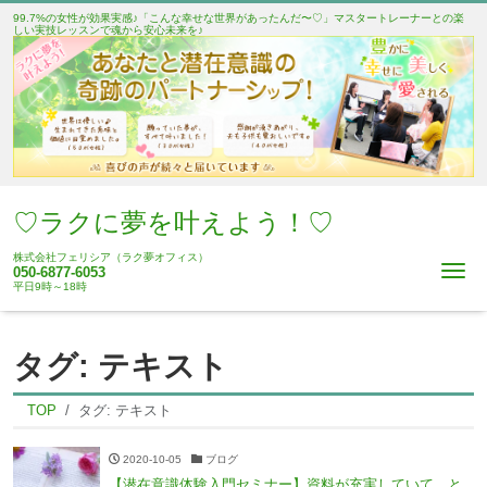
99.7%の女性が効果実感♪「こんな幸せな世界があったんだ〜♡」マスタートレーナーとの楽
しい実技レッスンで魂から安心未来を♪
♡ラクに夢を叶えよう！♡
株式会社フェリシア（ラク夢オフィス）
Me
050-6877-6053
平日9時～18時
タグ:
テキスト
TOP
タグ:
テキスト
2020-10-05
ブログ
【潜在意識体験入門セミナー】資料が充実していて、と