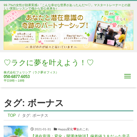
99.7%の女性が効果実感♪「こんな幸せな世界があったんだ〜♡」マスタートレーナーとの楽
しい実技レッスンで魂から安心未来を♪
♡ラクに夢を叶えよう！♡
株式会社フェリシア（ラク夢オフィス）
Me
050-6877-6053
平日9時～18時
タグ:
ボーナス
TOP
タグ:
ボーナス
2021-01-31
Happy変化
あれこれ
【潜在意識：変化・開運体験談】偏差値３８だった息子