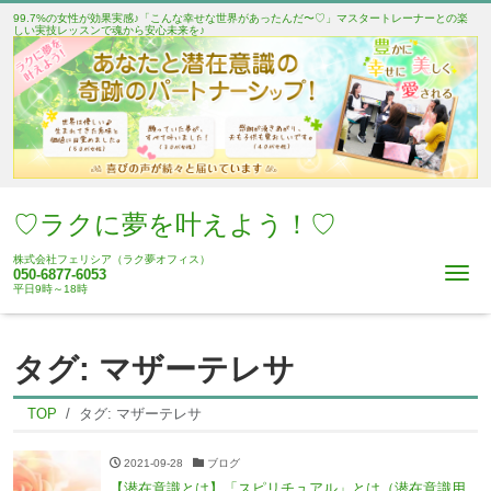
99.7%の女性が効果実感♪「こんな幸せな世界があったんだ〜♡」マスタートレーナーとの楽
しい実技レッスンで魂から安心未来を♪
♡ラクに夢を叶えよう！♡
株式会社フェリシア（ラク夢オフィス）
Me
050-6877-6053
平日9時～18時
タグ:
マザーテレサ
TOP
タグ:
マザーテレサ
2021-09-28
ブログ
【潜在意識とは】「スピリチュアル」とは（潜在意識用