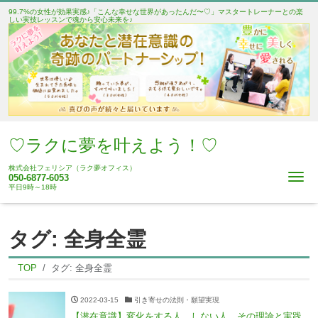
99.7%の女性が効果実感♪「こんな幸せな世界があったんだ〜♡」マスタートレーナーとの楽
しい実技レッスンで魂から安心未来を♪
♡ラクに夢を叶えよう！♡
株式会社フェリシア（ラク夢オフィス）
Me
050-6877-6053
平日9時～18時
タグ:
全身全霊
TOP
タグ:
全身全霊
2022-03-15
引き寄せの法則・願望実現
【潜在意識】変化をする人、しない人。その理論と実践