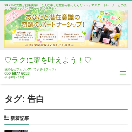
99.7%の女性が効果実感♪「こんな幸せな世界があったんだ〜♡」マスタートレーナーとの楽
しい実技レッスンで魂から安心未来を♪
♡ラクに夢を叶えよう！♡
株式会社フェリシア（ラク夢オフィス）
Me
050-6877-6053
平日9時～18時
タグ:
告白
新着記事