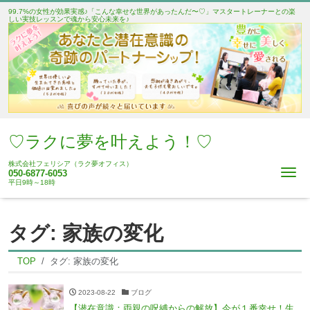
99.7%の女性が効果実感♪「こんな幸せな世界があったんだ〜♡」マスタートレーナーとの楽
しい実技レッスンで魂から安心未来を♪
♡ラクに夢を叶えよう！♡
株式会社フェリシア（ラク夢オフィス）
Me
050-6877-6053
平日9時～18時
タグ:
家族の変化
TOP
タグ:
家族の変化
2023-08-22
ブログ
【潜在意識：両親の呪縛からの解放】今が１番幸せ！生