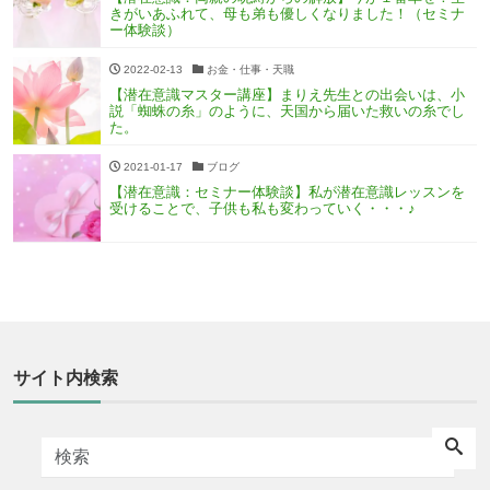
きがいあふれて、母も弟も優しくなりました！（セミナ
ー体験談）
2022-02-13
お金・仕事・天職
【潜在意識マスター講座】まりえ先生との出会いは、小
説「蜘蛛の糸」のように、天国から届いた救いの糸でし
た。
2021-01-17
ブログ
【潜在意識：セミナー体験談】私が潜在意識レッスンを
受けることで、子供も私も変わっていく・・・♪
サイト内検索