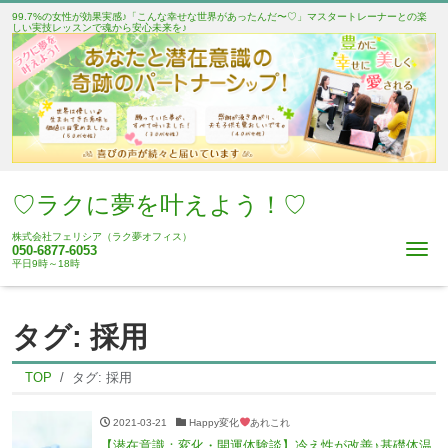
99.7%の女性が効果実感♪「こんな幸せな世界があったんだ〜♡」マスタートレーナーとの楽
しい実技レッスンで魂から安心未来を♪
♡ラクに夢を叶えよう！♡
株式会社フェリシア（ラク夢オフィス）
Me
050-6877-6053
平日9時～18時
タグ:
採用
TOP
タグ:
採用
2021-03-21
Happy変化
あれこれ
【潜在意識：変化・開運体験談】冷え性が改善♪基礎体温