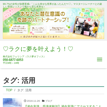
99.7%の女性が効果実感♪「こんな幸せな世界があったんだ〜♡」マスタートレーナーとの楽
しい実技レッスンで魂から安心未来を♪
♡ラクに夢を叶えよう！♡
株式会社フェリシア（ラク夢オフィス）
Me
050-6877-6053
平日9時～18時
タグ:
活用
TOP
タグ:
活用
2016-11-26
ブログ
【潜在意識：受講体験談】潜在意識にアクセスすること