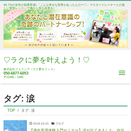
99.7%の女性が効果実感♪「こんな幸せな世界があったんだ〜♡」マスタートレーナーとの楽
しい実技レッスンで魂から安心未来を♪
♡ラクに夢を叶えよう！♡
株式会社フェリシア（ラク夢オフィス）
Me
050-6877-6053
平日9時～18時
タグ:
涙
TOP
タグ:
涙
2016-10-31
ブログ
【潜在意識体験入門セミナー】涙が出てきました。自分