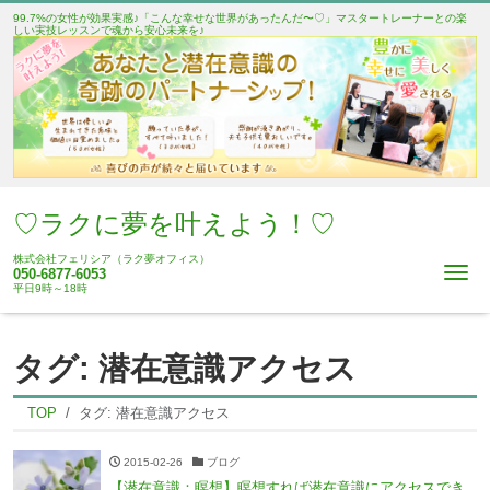
99.7%の女性が効果実感♪「こんな幸せな世界があったんだ〜♡」マスタートレーナーとの楽
しい実技レッスンで魂から安心未来を♪
♡ラクに夢を叶えよう！♡
株式会社フェリシア（ラク夢オフィス）
Me
050-6877-6053
平日9時～18時
タグ:
潜在意識アクセス
TOP
タグ:
潜在意識アクセス
2015-02-26
ブログ
【潜在意識：瞑想】瞑想すれば潜在意識にアクセスでき