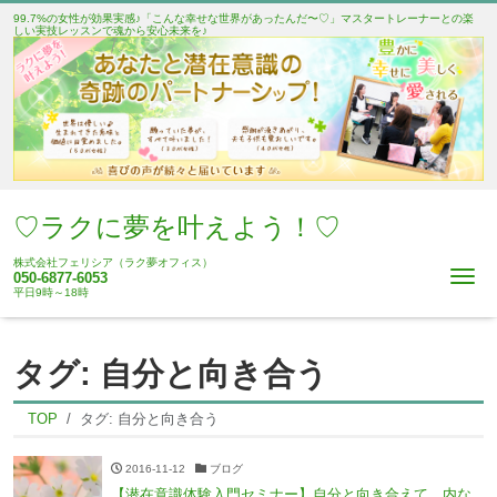
99.7%の女性が効果実感♪「こんな幸せな世界があったんだ〜♡」マスタートレーナーとの楽
しい実技レッスンで魂から安心未来を♪
♡ラクに夢を叶えよう！♡
株式会社フェリシア（ラク夢オフィス）
Me
050-6877-6053
平日9時～18時
タグ:
自分と向き合う
TOP
タグ:
自分と向き合う
2016-11-12
ブログ
【潜在意識体験入門セミナー】自分と向き合えて、内な