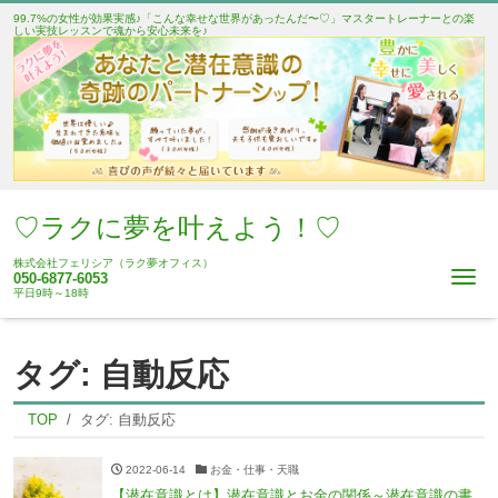
99.7%の女性が効果実感♪「こんな幸せな世界があったんだ〜♡」マスタートレーナーとの楽
しい実技レッスンで魂から安心未来を♪
♡ラクに夢を叶えよう！♡
株式会社フェリシア（ラク夢オフィス）
Me
050-6877-6053
平日9時～18時
タグ:
自動反応
TOP
タグ:
自動反応
2022-06-14
お金・仕事・天職
【潜在意識とは】潜在意識とお金の関係～潜在意識の書