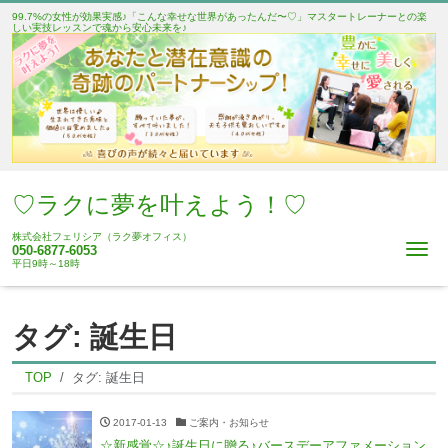
99.7%の女性が効果実感♪「こんな幸せな世界があったんだ〜♡」マスタートレーナーとの楽
しい実技レッスンで魂から安心未来を♪
♡ラクに夢を叶えよう！♡
株式会社フェリシア（ラク夢オフィス）
Me
050-6877-6053
平日9時～18時
タグ:
誕生日
TOP
タグ:
誕生日
2017-01-13
ご案内・お知らせ
☆新感覚☆♪誕生日に贈る♪バースデーアファメーション