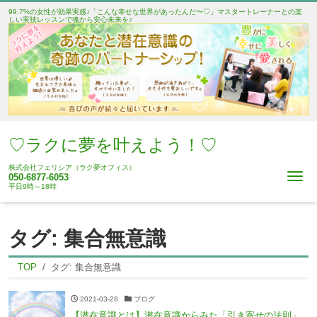
99.7%の女性が効果実感♪「こんな幸せな世界があったんだ〜♡」マスタートレーナーとの楽
しい実技レッスンで魂から安心未来を♪
♡ラクに夢を叶えよう！♡
株式会社フェリシア（ラク夢オフィス）
Me
050-6877-6053
平日9時～18時
タグ:
集合無意識
TOP
タグ:
集合無意識
2021-03-28
ブログ
【潜在意識とは】潜在意識からみた「引き寄せの法則」