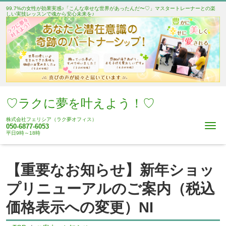
99.7%の女性が効果実感♪「こんな幸せな世界があったんだ〜♡」マスタートレーナーとの楽
しい実技レッスンで魂から安心未来を♪
♡ラクに夢を叶えよう！♡
株式会社フェリシア（ラク夢オフィス）
Me
050-6877-6053
平日9時～18時
【重要なお知らせ】新年ショッ
プリニューアルのご案内（税込
価格表示への変更）NI