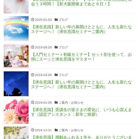
会う３時間！【新大阪開催まであと６日！】
2020-01-03
ブログ
【潜在意識】新しい年の幕開けとともに、人生も新たな
ステージへ！（潜在意識セミナーご案内）
2019-08-29
ブログ
【入門セミナー＋初級セミナー】セット割を使って、お
得にスーッと潜在意識をマスター！
2019-03-06
ブログ
【潜在意識】新しい年の幕開けとともに、人生も新たな
ステージへ！（潜在意識セミナーご案内）
2019-01-06
ご案内・お知らせ
【潜在意識】受講生の皆さまの変化に、いつも心震えま
す（認定アシスタント：新年ご挨拶）
2018-12-31
ご案内・お知らせ
【潜在意識】感動あふれる１年を、ありがとうございま