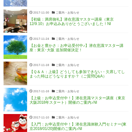
2017-11-30
ご案内・お知らせ
【初級：満席御礼】潜在意識マスター講座（東京
12/9.10）お申込みありがとうございました！NI
2017-11-24
ご案内・お知らせ
【お金と豊かさ：お申込受付中♪】潜在意識マスター講
座：東京･大阪 追加開催決定！
2017-11-18
ご案内・お知らせ
【Ｑ＆Ａ：上級】どうしても参加できない・欠席してし
まった時はどうなりますか？（ご質問Q&A）
2017-11-16
ご案内・お知らせ
【上級：お申込受付中！】潜在意識マスター講座（東京
大阪2018年スタート）開催のご案内♪NI
2017-11-10
ご案内・お知らせ
【入門：お申込受付中！】潜在意識体験入門セミナー(東
京2018/01/20)開催のご案内♪NI