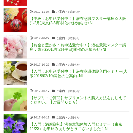
2017-11-04
ご案内・お知らせ
【中級：お申込受付中！】潜在意識マスター講座☆大阪
(1-2月)東京(2-3月)開催のお知らせ♪NI
2017-10-27
ご案内・お知らせ
【お金と豊かさ：お申込受付中！】潜在意識マスター講
座：東京(2018年2月平日)開催のお知らせ♪NI
2017-10-25
ご案内・お知らせ
【入門：お申込受付中！】潜在意識体験入門セミナー(大
阪2018/02/10)開催のご案内♪NI
2017-10-17
ご案内・お知らせ
【サプリ：ご質問】サプリメントの購入方法をおしえて
ください。【ご質問Ｑ＆Ａ】
2017-10-11
ご案内・お知らせ
【入門：満席御礼】潜在意識体験入門セミナー（東京
11/23）お申込みありがとうございました！NI