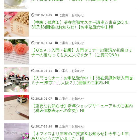
2018-01-19
ご案内・お知らせ
【中級：残席１】潜在意識マスター講座☆東京(2/3.4、
3/17.18)開催のお知らせ♪【お申込受付中】NI
2018-01-14
ご案内・お知らせ
【Ｑ＆Ａ：入門・初級】入門セミナーの受講が初級セミ
ナーの後なっても大丈夫ですか？（ご質問Q&A）
2018-01-11
ご案内・お知らせ
【入門セミナー：お申込受付中！】潜在意識体験入門セ
ミナー(東京１月大阪２月)開催のご案内♪NI
2018-01-07
ご案内・お知らせ
【重要なお知らせ】新年ショップリニューアルのご案内
（税込価格表示への変更）NI
2017-12-29
ご案内・お知らせ
【オフィスより年末のご挨拶＆お知らせ】今年も１年、
ありがとうございました！NI