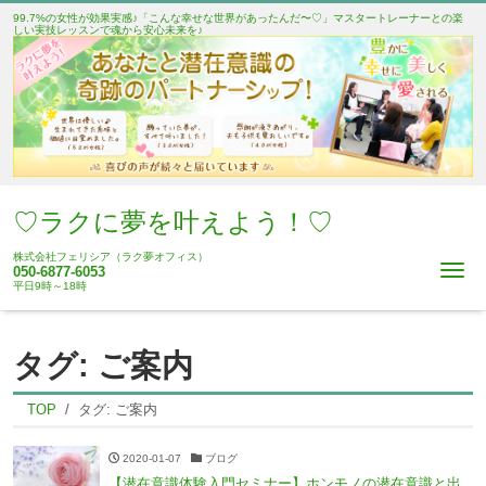
99.7%の女性が効果実感♪「こんな幸せな世界があったんだ〜♡」マスタートレーナーとの楽
しい実技レッスンで魂から安心未来を♪
♡ラクに夢を叶えよう！♡
株式会社フェリシア（ラク夢オフィス）
Me
050-6877-6053
平日9時～18時
タグ:
ご案内
TOP
タグ:
ご案内
2020-01-07
ブログ
【潜在意識体験入門セミナー】ホンモノの潜在意識と出