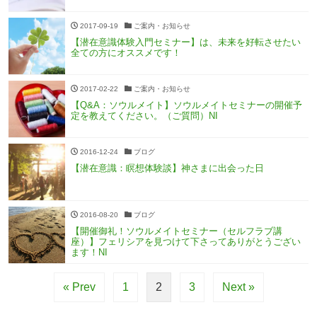
2017-09-19
ご案内・お知らせ
【潜在意識体験入門セミナー】は、未来を好転させたい
全ての方にオススメです！
2017-02-22
ご案内・お知らせ
【Q&A：ソウルメイト】ソウルメイトセミナーの開催予
定を教えてください。（ご質問）NI
2016-12-24
ブログ
【潜在意識：瞑想体験談】神さまに出会った日
2016-08-20
ブログ
【開催御礼！ソウルメイトセミナー（セルフラブ講
座）】フェリシアを見つけて下さってありがとうござい
ます！NI
« Prev
1
2
3
Next »