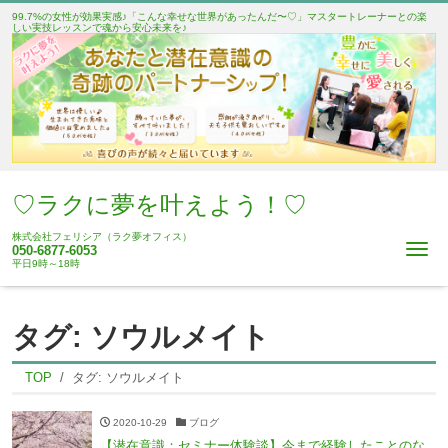
99.7%の女性が効果実感♪「こんな幸せな世界があったんだ〜♡」マスタートレーナーとの楽
しい実技レッスンで魂から安心未来を♪
♡ラクに夢を叶えよう！♡
株式会社フェリシア（ラク夢オフィス）
Me
050-6877-6053
平日9時～18時
タグ:
ソウルメイト
TOP
タグ:
ソウルメイト
2020-10-29
ブログ
【潜在意識：セミナー体験談】今まで経験したことのな