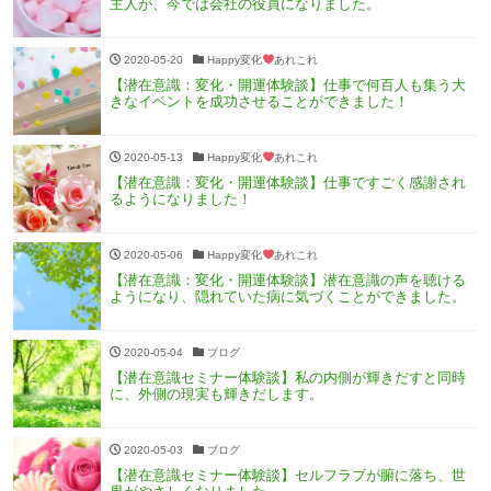
主人が、今では会社の役員になりました。
2020-05-20
Happy変化
あれこれ
【潜在意識：変化・開運体験談】仕事で何百人も集う大
きなイベントを成功させることができました！
2020-05-13
Happy変化
あれこれ
【潜在意識：変化・開運体験談】仕事ですごく感謝され
るようになりました！
2020-05-06
Happy変化
あれこれ
【潜在意識：変化・開運体験談】潜在意識の声を聴ける
ようになり、隠れていた病に気づくことができました。
2020-05-04
ブログ
【潜在意識セミナー体験談】私の内側が輝きだすと同時
に、外側の現実も輝きだします。
2020-05-03
ブログ
【潜在意識セミナー体験談】セルフラブが腑に落ち、世