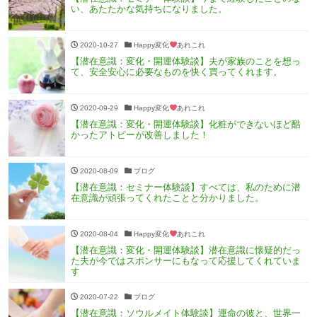
い、あたたかな気持ちになりました。
2020-10-27
Happy変化
あれこれ
【潜在意識：変化・開運体験談】夫が家族のことを想っ
て、安全安心に必要なものを快く買ってくれます。
2020-09-29
Happy変化
あれこれ
【潜在意識：変化・開運体験談】化粧ができないほど酷
かったアトピーが改善しました！
2020-08-09
ブログ
【潜在意識：セミナー体験談】すべては、私のために潜
在意識が頑張ってくれたことと分かりました。
2020-08-04
Happy変化
あれこれ
【潜在意識：変化・開運体験談】潜在意識に懐疑的だっ
た夫が今ではスポンサーにもなって応援してくれていま
す
2020-07-22
ブログ
【潜在意識：ソウルメイト体験談】運命の彼と、世界一