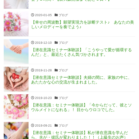
2020-01-05
ブログ
【幸せの周波数】願望実現力を診断テスト♪ あなたの美
しいメロディーを奏でよう♪
2019-12-10
ブログ
【潜在意識セミナー体験談】「こうやって愛が循環する
んだ」と、最近たくさん気づかされます。
2019-11-28
ブログ
【潜在意識セミナー体験談】夫婦の間に、家族の中に、
あたたかな心の交流が生まれました。
2019-10-23
ブログ
【潜在意識：セミナー体験談】「今からだって、彼とソ
ウルメイトになれる」！ 目からウロコでした。
2019-09-21
ブログ
【潜在意識：セミナー体験談】私が潜在意識を学んだ
ら、夫が・彼氏が変わりました！！（上級生のお声）