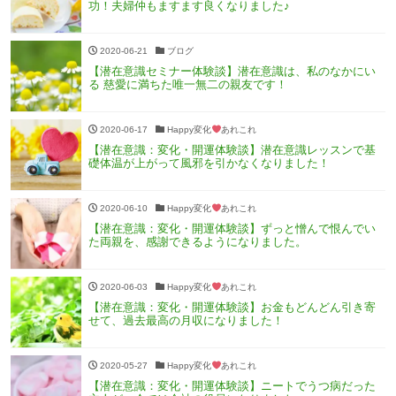
功！夫婦仲もますます良くなりました♪
2020-06-21
ブログ
【潜在意識セミナー体験談】潜在意識は、私のなかにい
る 慈愛に満ちた唯一無二の親友です！
2020-06-17
Happy変化
あれこれ
【潜在意識：変化・開運体験談】潜在意識レッスンで基
礎体温が上がって風邪を引かなくなりました！
2020-06-10
Happy変化
あれこれ
【潜在意識：変化・開運体験談】ずっと憎んで恨んでい
た両親を、感謝できるようになりました。
2020-06-03
Happy変化
あれこれ
【潜在意識：変化・開運体験談】お金もどんどん引き寄
せて、過去最高の月収になりました！
2020-05-27
Happy変化
あれこれ
【潜在意識：変化・開運体験談】ニートでうつ病だった