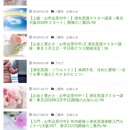
2018-02-24
ご案内・お知らせ
【上級：お申込受付中！】潜在意識マスター講座（東京
大阪2018年スタート）開催のご案内♪NI
2018-01-23
ご案内・お知らせ
【お金と豊かさ：お申込受付中♪】潜在意識マスター講
座：東京３月土日・平日両クラス開催決定！NI
2018-01-09
ブログ
【潜在意識：ソウルメイト】体調不良、冷めた愛情･･･全
てを乗り越えたＮさまのヒミツ♪
2017-10-27
ご案内・お知らせ
【お金と豊かさ：お申込受付中！】潜在意識マスター講
座：東京(2018年2月平日)開催のお知らせ♪NI
2017-09-25
ご案内・お知らせ
【入門：お申込受付中】年内最後☆潜在意識体験入門セ
ミナー(大阪10/7、東京11/23)開催のご案内♪NI