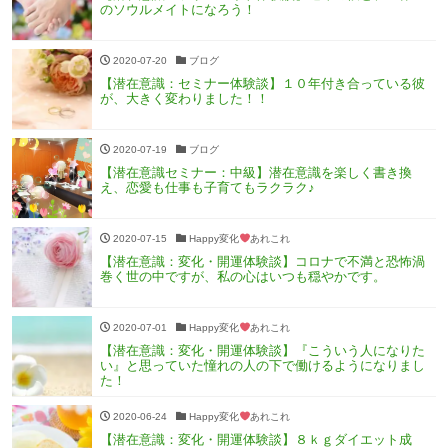
のソウルメイトになろう！
2020-07-20
ブログ
【潜在意識：セミナー体験談】１０年付き合っている彼
が、大きく変わりました！！
2020-07-19
ブログ
【潜在意識セミナー：中級】潜在意識を楽しく書き換
え、恋愛も仕事も子育てもラクラク♪
2020-07-15
Happy変化
あれこれ
【潜在意識：変化・開運体験談】コロナで不満と恐怖渦
巻く世の中ですが、私の心はいつも穏やかです。
2020-07-01
Happy変化
あれこれ
【潜在意識：変化・開運体験談】『こういう人になりた
い』と思っていた憧れの人の下で働けるようになりまし
た！
2020-06-24
Happy変化
あれこれ
【潜在意識：変化・開運体験談】８ｋｇダイエット成