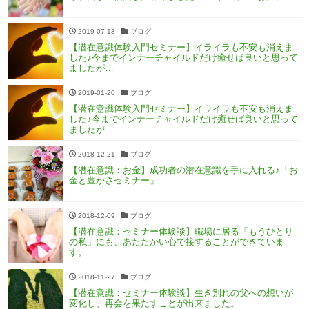
2019-07-13
ブログ
【潜在意識体験入門セミナー】イライラも不安も消えま
した♪今までインナーチャイルドだけ癒せば良いと思って
ましたが…
2019-01-20
ブログ
【潜在意識体験入門セミナー】イライラも不安も消えま
した♪今までインナーチャイルドだけ癒せば良いと思って
ましたが…
2018-12-21
ブログ
【潜在意識：お金】成功者の潜在意識を手に入れる♪「お
金と豊かさセミナー」
2018-12-09
ブログ
【潜在意識：セミナー体験談】職場に居る「もうひとり
の私」にも、あたたかい心で接することができていま
す。
2018-11-27
ブログ
【潜在意識：セミナー体験談】生き別れの父への想いが
変化し、再会を果たすことが出来ました。