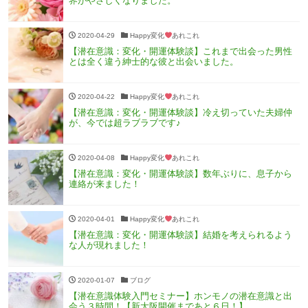
界がやさしくなりました。
2020-04-29
Happy変化
あれこれ
【潜在意識：変化・開運体験談】これまで出会った男性
とは全く違う紳士的な彼と出会いました。
2020-04-22
Happy変化
あれこれ
【潜在意識：変化・開運体験談】冷え切っていた夫婦仲
が、今では超ラブラブです♪
2020-04-08
Happy変化
あれこれ
【潜在意識：変化・開運体験談】数年ぶりに、息子から
連絡が来ました！
2020-04-01
Happy変化
あれこれ
【潜在意識：変化・開運体験談】結婚を考えられるよう
な人が現れました！
2020-01-07
ブログ
【潜在意識体験入門セミナー】ホンモノの潜在意識と出
会う３時間！【新大阪開催まであと６日！】