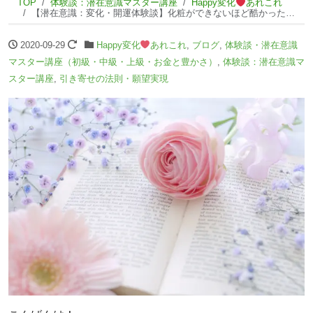
TOP
体験談：潜在意識マスター講座
Happy変化
あれこれ
【潜在意識：変化・開運体験談】化粧ができないほど酷かったアトピーが改善しました！
2020-09-29
Happy変化
あれこれ
,
ブログ
,
体験談・潜在意識
マスター講座（初級・中級・上級・お金と豊かさ）
,
体験談：潜在意識マ
スター講座
,
引き寄せの法則・願望実現