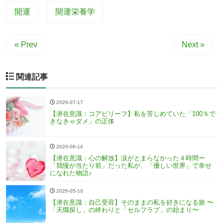
開運
開運栄養学
« Prev
Next »
関連記事
2026-07-17
【潜在意識：コアビリーフ】私を苦しめていた「100％で
きなきゃダメ」の正体
2026-06-14
【潜在意識：心の解放】涙がとまらなかった４時間ー
「我慢が当たり前」だった私が、「優しい世界」で幸せ
になれた物語♪
2026-05-10
【潜在意識：自己受容】そのままの私を好きになる旅 〜
「天職探し」の終わりと「セルフラブ」の始まり〜