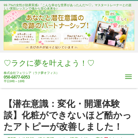
99.7%の女性が効果実感♪「こんな幸せな世界があったんだ〜♡」マスタートレーナーとの楽
しい実技レッスンで魂から安心未来を♪
♡ラクに夢を叶えよう！♡
株式会社フェリシア（ラク夢オフィス）
Me
050-6877-6053
平日9時～18時
【潜在意識：変化・開運体験
談】化粧ができないほど酷かっ
たアトピーが改善しました！