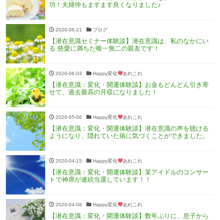
功！夫婦仲もますます良くなりました♪
2020-06-21
ブログ
【潜在意識セミナー体験談】潜在意識は、私のなかにい
る 慈愛に満ちた唯一無二の親友です！
2020-06-03
Happy変化
あれこれ
【潜在意識：変化・開運体験談】お金もどんどん引き寄
せて、過去最高の月収になりました！
2020-05-06
Happy変化
あれこれ
【潜在意識：変化・開運体験談】潜在意識の声を聴ける
ようになり、隠れていた病に気づくことができました。
2020-04-15
Happy変化
あれこれ
【潜在意識：変化・開運体験談】某アイドルのコンサー
トで神席が連続当選しています！！
2020-04-08
Happy変化
あれこれ
【潜在意識：変化・開運体験談】数年ぶりに、息子から