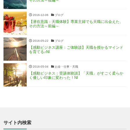
その方法～後編～
2016-12-06
ブログ
【潜在意識：天職体験】専業主婦でも天職に出会えた、
その方法～前編～
2016-05-22
ブログ
【感動ビジネス講座：ご体験談】天職を授かるマインド
を育てる♪NI
2016-05-04
お金・仕事・天職
【感動ビジネス：受講体験談】「天職」がすごく柔らか
く優しい印象に変わった！NI
サイト内検索