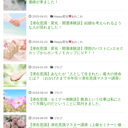
連絡が来ました！
2020-04-01
Happy変化
あれこれ
【潜在意識：変化・開運体験談】結婚を考えられるよう
な人が現れました！
2020-01-22
Happy変化
あれこれ
【潜在意識：変化・開運体験談】理想のバストに♪エセＣ
カップからホンモノＥカップにＵＰ！！
2019-01-05
ブログ
【潜在意識】あなたが『人として生まれた』最大の使命
とは？ （おかげさまで８年目☆潜在意識マスター講座）
2018-09-20
ブログ
【潜在意識：セミナー体験談】教員という仕事は私にと
って天職なのだということに気付きました。
2018-08-05
ブログ
【潜在意識】潜在意識マスター講座（上級セミナー）修