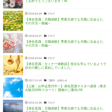
了おめでとうございます！NI
2018-04-29
ブログ
【潜在意識：天職体験】専業主婦でも天職に出会えた、
その方法～後編～
2018-04-27
ブログ
【潜在意識：天職体験】専業主婦でも天職に出会えた、
その方法～前編～
2018-03-04
ブログ
【潜在意識：セミナー体験談】技法を学んでいるようで
自分の癒しに直結していました。
2017-11-16
ご案内・お知らせ
【上級：お申込受付中！】潜在意識マスター講座（東京
大阪2018年スタート）開催のご案内♪NI
2016-12-08
ブログ
【潜在意識：天職体験】専業主婦でも天職に出会えた、