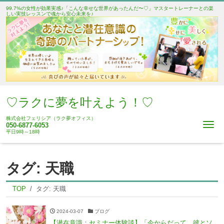
99.7%の女性が効果実感♪「こんな幸せな世界があったんだ〜♡」マスタートレーナーとの楽
しい実技レッスンで魂から安心未来を♪
♡ラクに夢を叶えよう！♡
株式会社フェリシア（ラク夢オフィス）
Me
050-6877-6053
平日9時～18時
タグ:
天職
TOP
タグ:
天職
2024-03-07
ブログ
【潜在意識：セミナー体験談】「今からだって、彼とソ