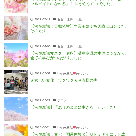
ウルメイトになれる」！ 目からウロコでした。
2022-07-19
お金・仕事・天職
【潜在意識：天職体験】専業主婦でも天職に出会えた、
その方法
2022-04-05
お金・仕事・天職
【潜在意識マスター講座】潜在意識の本体につながり、
全ての学びがつながりました
2022-03-31
Happy変化
あれこれ
★嬉しい変化・ワクワク★お客様の声
2022-03-29
ブログ
【潜在意識】「ありのままに生きる」ということ
2020-06-24
Happy変化
あれこれ
【潜在意識：変化・開運体験談】８ｋｇダイエット成