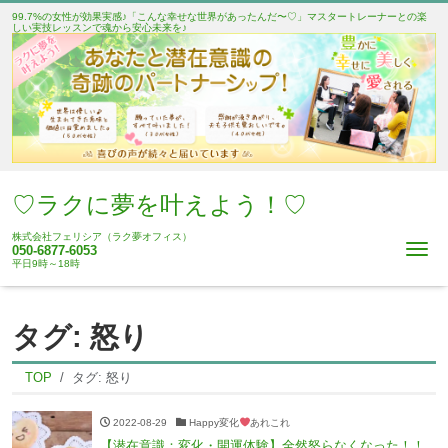
99.7%の女性が効果実感♪「こんな幸せな世界があったんだ〜♡」マスタートレーナーとの楽
しい実技レッスンで魂から安心未来を♪
♡ラクに夢を叶えよう！♡
株式会社フェリシア（ラク夢オフィス）
Me
050-6877-6053
平日9時～18時
タグ:
怒り
TOP
タグ:
怒り
2022-08-29
Happy変化
あれこれ
【潜在意識：変化・開運体験】全然怒らなくなった！！