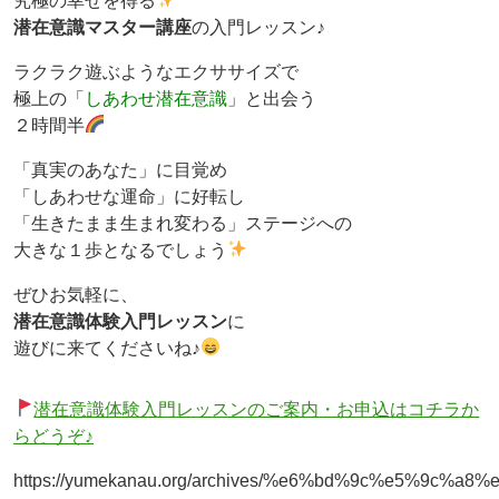
究極の幸せを得る
潜在意識マスター講座
の入門レッスン♪
ラクラク遊ぶようなエクササイズで
極上の「
しあわせ潜在意識
」と出会う
２時間半
「真実のあなた」に目覚め
「しあわせな運命」に好転し
「生きたまま生まれ変わる」ステージへの
大きな１歩となるでしょう
ぜひお気軽に、
潜在意識体験入門レッスン
に
遊びに来てくださいね♪
潜在意識体験入門レッスンのご案内・お申込はコチラか
らどうぞ♪
https://yumekanau.org/archives/%e6%bd%9c%e5%