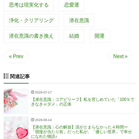
思考は現実化する
恋愛運
浄化・クリアリング
潜在意識
潜在意識の書き換え
結婚
開運
« Prev
Next »
関連記事
2026-07-17
【潜在意識：コアビリーフ】私を苦しめていた「100％で
きなきゃダメ」の正体
2026-06-14
【潜在意識：心の解放】涙がとまらなかった４時間ー
「我慢が当たり前」だった私が、「優しい世界」で幸せ
になれた物語♪