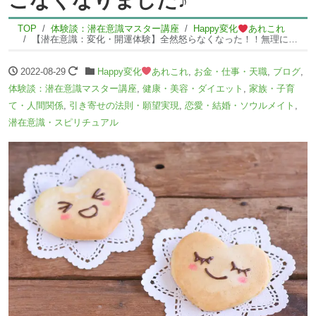
TOP
体験談：潜在意識マスター講座
Happy変化
あれこれ
【潜在意識：変化・開運体験】全然怒らなくなった！！無理におさえてるとかではなく、出てこなくなりました♪
2022-08-29
Happy変化
あれこれ
,
お金・仕事・天職
,
ブログ
,
体験談：潜在意識マスター講座
,
健康・美容・ダイエット
,
家族・子育
て・人間関係
,
引き寄せの法則・願望実現
,
恋愛・結婚・ソウルメイト
,
潜在意識・スピリチュアル