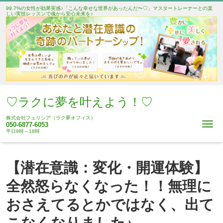
99.7%の女性が効果実感♪「こんな幸せな世界があったんだ〜♡」マスタートレーナーとの楽
しい実技レッスンで魂から安心未来を♪
♡ラクに夢を叶えよう！♡
株式会社フェリシア（ラク夢オフィス）
Me
050-6877-6053
平日9時～18時
【潜在意識：変化・開運体験】
全然怒らなくなった！！無理に
おさえてるとかではなく、出て
こなくなりました♪