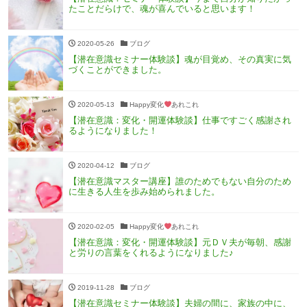
たことだらけで、魂が喜んでいると思います！
2020-05-26
ブログ
【潜在意識セミナー体験談】魂が目覚め、その真実に気
づくことができました。
2020-05-13
Happy変化
あれこれ
【潜在意識：変化・開運体験談】仕事ですごく感謝され
るようになりました！
2020-04-12
ブログ
【潜在意識マスター講座】誰のためでもない自分のため
に生きる人生を歩み始められました。
2020-02-05
Happy変化
あれこれ
【潜在意識：変化・開運体験談】元ＤＶ夫が毎朝、感謝
と労りの言葉をくれるようになりました♪
2019-11-28
ブログ
【潜在意識セミナー体験談】夫婦の間に、家族の中に、