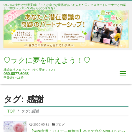
99.7%の女性が効果実感♪「こんな幸せな世界があったんだ〜♡」マスタートレーナーとの楽
しい実技レッスンで魂から安心未来を♪
♡ラクに夢を叶えよう！♡
株式会社フェリシア（ラク夢オフィス）
Me
050-6877-6053
平日9時～18時
タグ:
感謝
TOP
タグ:
感謝
2020-05-31
ブログ
【潜在意識：セミナー体験談】今まで自分が知りたかっ