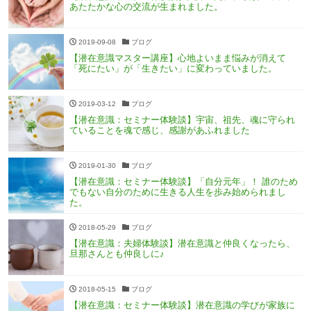
あたたかな心の交流が生まれました。
2019-09-08
ブログ
【潜在意識マスター講座】心地よいまま悩みが消えて
「死にたい」が「生きたい」に変わっていました。
2019-03-12
ブログ
【潜在意識：セミナー体験談】宇宙、祖先、魂に守られ
ていることを魂で感じ、感謝があふれました
2019-01-30
ブログ
【潜在意識：セミナー体験談】「自分元年」！ 誰のため
でもない自分のために生きる人生を歩み始められまし
た。
2018-05-29
ブログ
【潜在意識：夫婦体験談】潜在意識と仲良くなったら、
旦那さんとも仲良しに♪
2018-05-15
ブログ
【潜在意識：セミナー体験談】潜在意識の学びが家族に