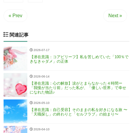
« Prev
Next »
関連記事
2026-07-17
【潜在意識：コアビリーフ】私を苦しめていた「100％で
きなきゃダメ」の正体
2026-06-14
【潜在意識：心の解放】涙がとまらなかった４時間ー
「我慢が当たり前」だった私が、「優しい世界」で幸せ
になれた物語♪
2026-05-10
【潜在意識：自己受容】そのままの私を好きになる旅 〜
「天職探し」の終わりと「セルフラブ」の始まり〜
2026-04-10