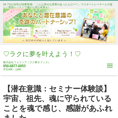
99.7%の女性が効果実感♪「こんな幸せな世界があったんだ〜♡」マスタートレーナーとの楽
しい実技レッスンで魂から安心未来を♪
♡ラクに夢を叶えよう！♡
株式会社フェリシア（ラク夢オフィス）
Me
050-6877-6053
平日9時～18時
【潜在意識：セミナー体験談】
宇宙、祖先、魂に守られている
ことを魂で感じ、感謝があふれ
ました