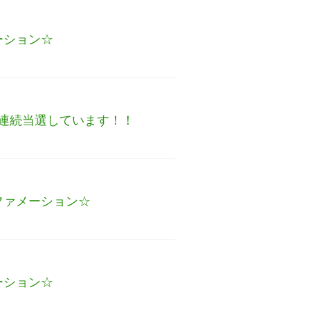
ーション☆
連続当選しています！！
ファメーション☆
ーション☆