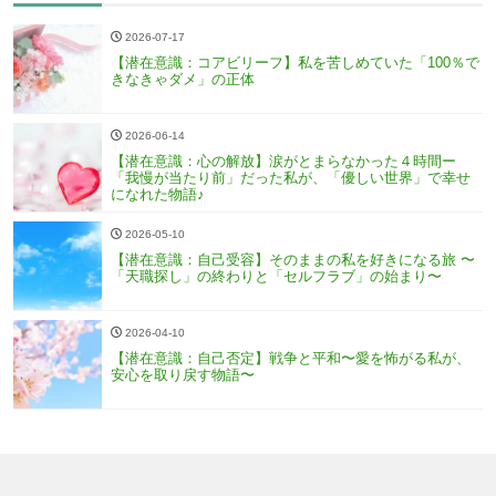
2026-07-17
【潜在意識：コアビリーフ】私を苦しめていた「100％で
きなきゃダメ」の正体
2026-06-14
【潜在意識：心の解放】涙がとまらなかった４時間ー
「我慢が当たり前」だった私が、「優しい世界」で幸せ
になれた物語♪
2026-05-10
【潜在意識：自己受容】そのままの私を好きになる旅 〜
「天職探し」の終わりと「セルフラブ」の始まり〜
2026-04-10
【潜在意識：自己否定】戦争と平和〜愛を怖がる私が、
安心を取り戻す物語〜