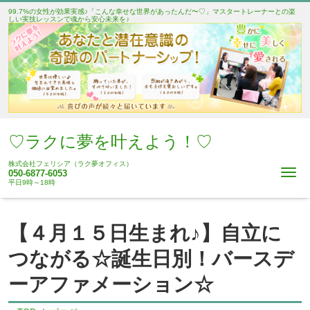
99.7%の女性が効果実感♪「こんな幸せな世界があったんだ〜♡」マスタートレーナーとの楽
しい実技レッスンで魂から安心未来を♪
♡ラクに夢を叶えよう！♡
株式会社フェリシア（ラク夢オフィス）
Me
050-6877-6053
平日9時～18時
【４月１５日生まれ♪】自立に
つながる☆誕生日別！バースデ
ーアファメーション☆