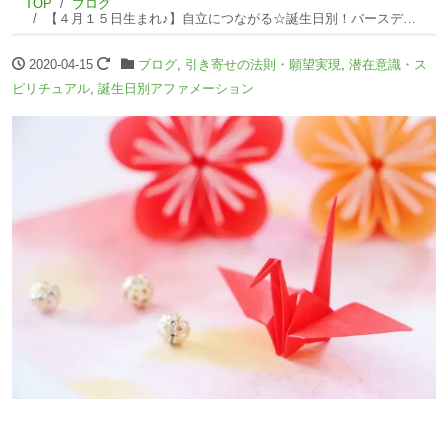
TOP
ブログ
【４月１５日生まれ♪】自立につながる☆誕生日別！バースデーアファメーション☆
2020-04-15
ブログ
,
引き寄せの法則・願望実現
,
潜在意識・ス
ピリチュアル
,
誕生日別アファメーション