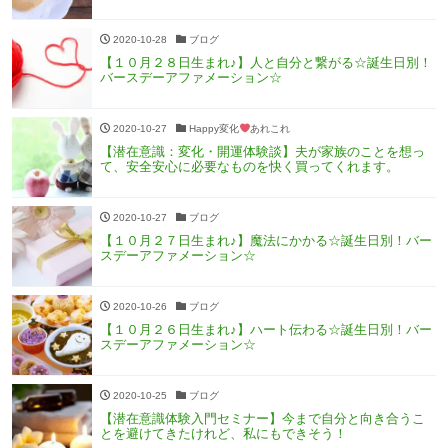
2020-10-28
ブログ
【１０月２８日生まれ♪】人と自分と繋がる☆誕生日別！
バースデーアファメーション☆
2020-10-27
Happy変化
あれこれ
【潜在意識：変化・開運体験談】夫が家族のことを想っ
て、安全安心に必要なものを快く買ってくれます。
2020-10-27
ブログ
【１０月２７日生まれ♪】魔法にかかる☆誕生日別！バー
スデーアファメーション☆
2020-10-26
ブログ
【１０月２６日生まれ♪】ハート伝わる☆誕生日別！バー
スデーアファメーション☆
2020-10-25
ブログ
【潜在意識体験入門セミナー】今まで自分と向き合うこ
とを避けてきたけれど、私にもできそう！