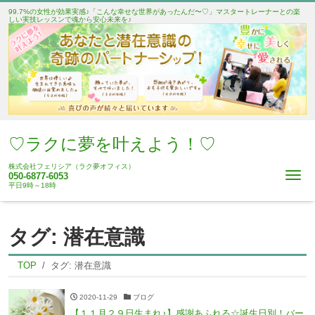
99.7%の女性が効果実感♪「こんな幸せな世界があったんだ〜♡」マスタートレーナーとの楽
しい実技レッスンで魂から安心未来を♪
♡ラクに夢を叶えよう！♡
株式会社フェリシア（ラク夢オフィス）
Me
050-6877-6053
平日9時～18時
タグ:
潜在意識
TOP
タグ:
潜在意識
2020-11-29
ブログ
【１１月２９日生まれ♪】感謝あふれる☆誕生日別！バー