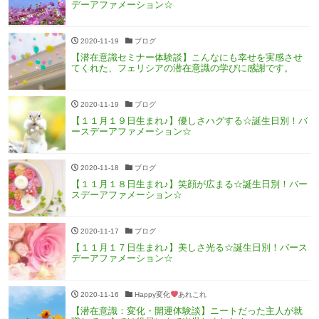
デーアファメーション☆
2020-11-19
ブログ
【潜在意識セミナー体験談】こんなにも幸せを実感させ
てくれた、フェリシアの潜在意識の学びに感謝です。
2020-11-19
ブログ
【１１月１９日生まれ♪】優しさハグする☆誕生日別！バ
ースデーアファメーション☆
2020-11-18
ブログ
【１１月１８日生まれ♪】笑顔が広まる☆誕生日別！バー
スデーアファメーション☆
2020-11-17
ブログ
【１１月１７日生まれ♪】美しさ光る☆誕生日別！バース
デーアファメーション☆
2020-11-16
Happy変化
あれこれ
【潜在意識：変化・開運体験談】ニートだった主人が就