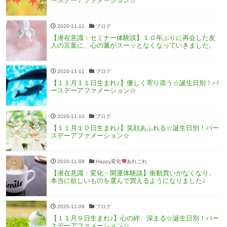
ースデーアファメーション☆
2020-11-11
ブログ
【潜在意識：セミナー体験談】１０年ぶりに再会した友
人の言葉に、心の澱がスーッとなくなっていきました。
2020-11-11
ブログ
【１１月１１日生まれ♪】優しく寄り添う☆誕生日別！バ
ースデーアファメーション☆
2020-11-10
ブログ
【１１月１０日生まれ♪】笑顔あふれる☆誕生日別！バー
スデーアファメーション☆
2020-11-09
Happy変化
あれこれ
【潜在意識：変化・開運体験談】衝動買いがなくなり、
本当に欲しいものを選んで買えるようになりました♪
2020-11-09
ブログ
【１１月９日生まれ♪】心の絆、深まる☆誕生日別！バー
スデーアファメーション☆