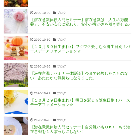
2020-10-30
ブログ
【潜在意識体験入門セミナー】潜在意識は「人生の万能
薬」。不安が安心に変わり、安心が豊かさを引き寄せる♪
2020-10-30
ブログ
【１０月３０日生まれ♪】ワクワク楽しむ☆誕生日別！バ
ースデーアファメーション☆
2020-10-29
ブログ
【潜在意識：セミナー体験談】今まで経験したことのな
い、あたたかな気持ちになりました。
2020-10-29
ブログ
【１０月２９日生まれ♪】明日を彩る☆誕生日別！バース
デーアファメーション☆
2020-10-28
ブログ
【潜在意識体験入門セミナー】自分嫌いもＯＫ♪ もう潜
在意識を１人ぼっちにしない！