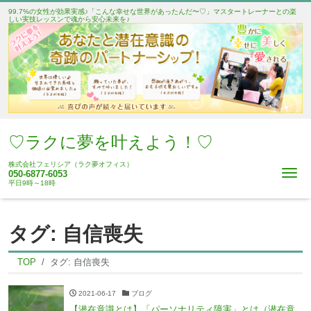
99.7%の女性が効果実感♪「こんな幸せな世界があったんだ〜♡」マスタートレーナーとの楽
しい実技レッスンで魂から安心未来を♪
♡ラクに夢を叶えよう！♡
株式会社フェリシア（ラク夢オフィス）
Me
050-6877-6053
平日9時～18時
タグ:
自信喪失
TOP
タグ:
自信喪失
2021-06-17
ブログ
【潜在意識とは】「パーソナリティ障害」とは（潜在意