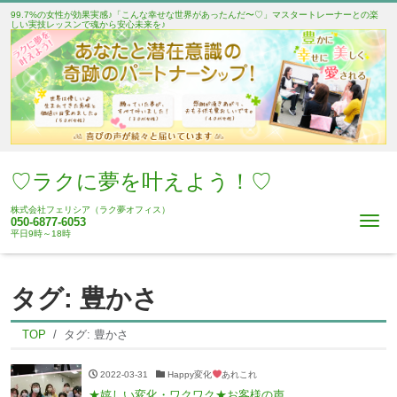
99.7%の女性が効果実感♪「こんな幸せな世界があったんだ〜♡」マスタートレーナーとの楽
しい実技レッスンで魂から安心未来を♪
♡ラクに夢を叶えよう！♡
株式会社フェリシア（ラク夢オフィス）
Me
050-6877-6053
平日9時～18時
タグ:
豊かさ
TOP
タグ:
豊かさ
2022-03-31
Happy変化
あれこれ
★嬉しい変化・ワクワク★お客様の声