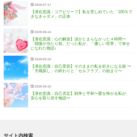
2026-07-17
【潜在意識：コアビリーフ】私を苦しめていた「100％で
きなきゃダメ」の正体
2026-06-14
【潜在意識：心の解放】涙がとまらなかった４時間ー
「我慢が当たり前」だった私が、「優しい世界」で幸せ
になれた物語♪
2026-05-10
【潜在意識：自己受容】そのままの私を好きになる旅 〜
「天職探し」の終わりと「セルフラブ」の始まり〜
2026-04-10
【潜在意識：自己否定】戦争と平和〜愛を怖がる私が、
安心を取り戻す物語〜
サイト内検索