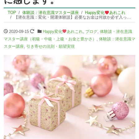
TOP
体験談：潜在意識マスター講座
Happy変化
あれこれ
【潜在意識：変化・開運体験談】必要なお金は何故か必ず入ってくるので豊かになったように感じます。
2020-09-15
Happy変化
あれこれ
,
ブログ
,
体験談・潜在意識
マスター講座（初級・中級・上級・お金と豊かさ）
,
体験談：潜在意識マ
スター講座
,
引き寄せの法則・願望実現