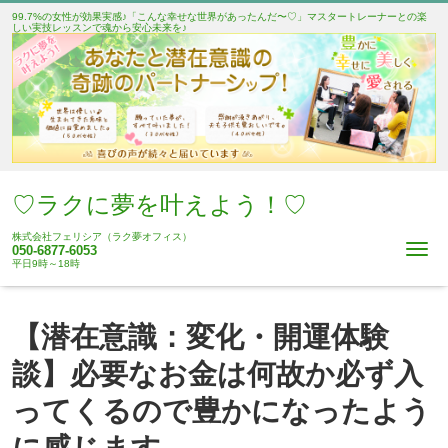
99.7%の女性が効果実感♪「こんな幸せな世界があったんだ〜♡」マスタートレーナーとの楽
しい実技レッスンで魂から安心未来を♪
♡ラクに夢を叶えよう！♡
株式会社フェリシア（ラク夢オフィス）
Me
050-6877-6053
平日9時～18時
【潜在意識：変化・開運体験
談】必要なお金は何故か必ず入
ってくるので豊かになったよう
に感じます。