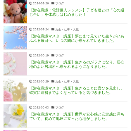
2024-02-26
ブログ
【潜在意識：電話個人レッスン】子ども達との「心の通
じ合い」を体感しはじめました！
2022-07-24
お金・仕事・天職
【潜在意識マスター講座】夢にまで見ていた生きがいあ
ふれる毎日へ、いつの間にか導かれていきました。
2022-06-19
ブログ
【潜在意識マスター講座】生きるのがラクになり、居心
地のよい居場所へ導かれるようになりました。
2022-05-29
お金・仕事・天職
【潜在意識マスター講座】生きることに喜びを見出し、
確実に運勢までよくなっていると気づきました。
2022-05-03
ブログ
【潜在意識マスター講座】世界が安心感と安定感に満ち
ていて、初めて地球に立った心地がしました。