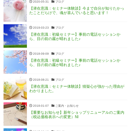
2020-05-31
ブログ
【潜在意識：セミナー体験談】今まで自分が知りたかっ
たことだらけで、魂が喜んでいると思います！
2019-03-23
ブログ
【潜在意識：初級セミナー】事前の電話セッションか
ら、目の前の霧が晴れました♪
2018-09-09
ブログ
【潜在意識：初級セミナー】事前の電話セッションか
ら、目の前の霧が晴れました♪
2018-08-21
ブログ
【潜在意識：セミナー体験談】猜疑心が強かった理由が
わかりました。
2018-01-07
ご案内・お知らせ
【重要なお知らせ】新年ショップリニューアルのご案内
（税込価格表示への変更）NI