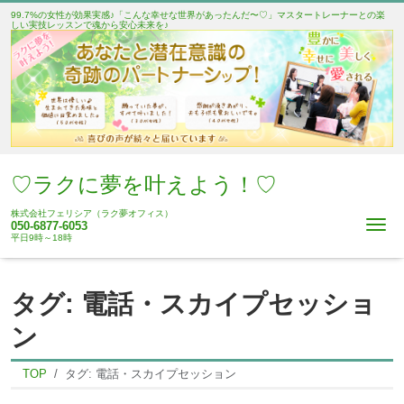
99.7%の女性が効果実感♪「こんな幸せな世界があったんだ〜♡」マスタートレーナーとの楽
しい実技レッスンで魂から安心未来を♪
♡ラクに夢を叶えよう！♡
株式会社フェリシア（ラク夢オフィス）
Me
050-6877-6053
平日9時～18時
タグ:
電話・スカイプセッショ
ン
TOP
タグ:
電話・スカイプセッション