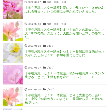
2022-02-27
お金・仕事・天職
【潜在意識マスター講座】夢にまで見ていた生きがいあ
ふれる毎日へ、いつの間にか導かれていきました。
2022-02-13
お金・仕事・天職
【潜在意識マスター講座】まりえ先生との出会いは、小
説「蜘蛛の糸」のように、天国から届いた救いの糸でし
た。
2021-05-15
ブログ
【潜在意識マスター講座】セミナー参加に懐疑的だった
夫がわたしがセミナー参加を重ねるごとに・・・
2021-01-17
ブログ
【潜在意識：セミナー体験談】私が潜在意識レッスンを
受けることで、子供も私も変わっていく・・・♪
2021-01-10
ブログ
【潜在意識：セミナー体験談】まりえ先生との出会い
は、小説「蜘蛛の糸」のように、天国から届いた救いの
糸でした。