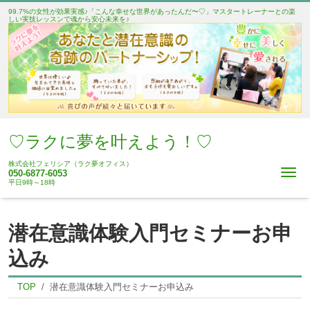
99.7%の女性が効果実感♪「こんな幸せな世界があったんだ〜♡」マスタートレーナーとの楽
しい実技レッスンで魂から安心未来を♪
♡ラクに夢を叶えよう！♡
株式会社フェリシア（ラク夢オフィス）
Me
050-6877-6053
平日9時～18時
潜在意識体験入門セミナーお申
込み
TOP
潜在意識体験入門セミナーお申込み