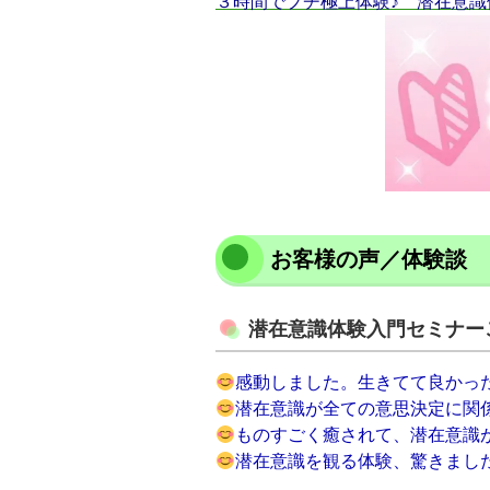
３時間でプチ極上体験♪ 潜在意識
お客様の声／体験談
潜在意識体験入門セミナー
感動しました。生きてて良かっ
潜在意識が全ての意思決定に関
ものすごく癒されて、潜在意識
潜在意識を観る体験、驚きまし