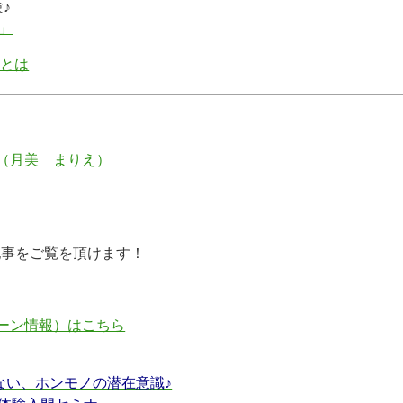
♪
」
」とは
（月美 まりえ）
記事をご覧を頂けます！
ーン情報）はこちら
ない、ホンモノの潜在意識♪