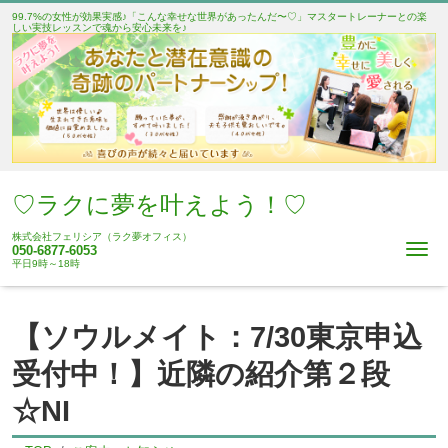
99.7%の女性が効果実感♪「こんな幸せな世界があったんだ〜♡」マスタートレーナーとの楽
しい実技レッスンで魂から安心未来を♪
♡ラクに夢を叶えよう！♡
株式会社フェリシア（ラク夢オフィス）
Me
050-6877-6053
平日9時～18時
【ソウルメイト：7/30東京申込
受付中！】近隣の紹介第２段
☆NI