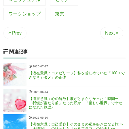
ワークショップ
東京
« Prev
Next »
関連記事
2026-07-17
【潜在意識：コアビリーフ】私を苦しめていた「100％で
きなきゃダメ」の正体
2026-06-14
【潜在意識：心の解放】涙がとまらなかった４時間ー
「我慢が当たり前」だった私が、「優しい世界」で幸せ
になれた物語♪
2026-05-10
【潜在意識：自己受容】そのままの私を好きになる旅 〜
「天職探し」の終わりと「セルフラブ」の始まり〜