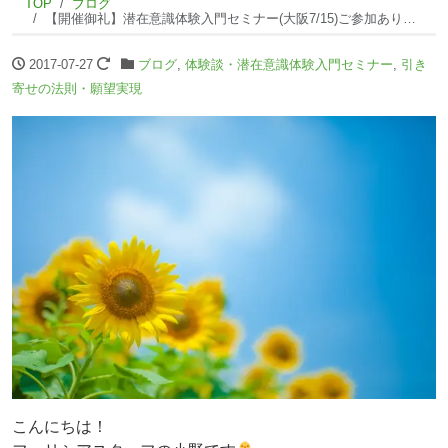
TOP
ブログ
【開催御礼】潜在意識体験入門セミナー(大阪7/15)ご参加ありがとうございました！NI
2017-07-27
ブログ
,
体験談・潜在意識体験入門セミナー
,
引き
寄せの法則・願望実現
こんにちは！