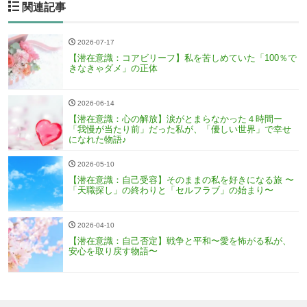
関連記事
2026-07-17
【潜在意識：コアビリーフ】私を苦しめていた「100％で
きなきゃダメ」の正体
2026-06-14
【潜在意識：心の解放】涙がとまらなかった４時間ー
「我慢が当たり前」だった私が、「優しい世界」で幸せ
になれた物語♪
2026-05-10
【潜在意識：自己受容】そのままの私を好きになる旅 〜
「天職探し」の終わりと「セルフラブ」の始まり〜
2026-04-10
【潜在意識：自己否定】戦争と平和〜愛を怖がる私が、
安心を取り戻す物語〜