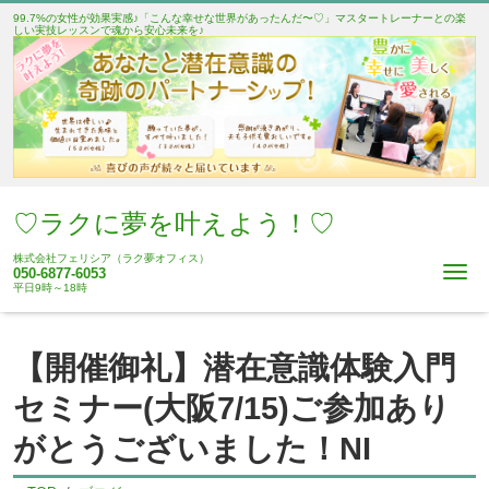
99.7%の女性が効果実感♪「こんな幸せな世界があったんだ〜♡」マスタートレーナーとの楽
しい実技レッスンで魂から安心未来を♪
♡ラクに夢を叶えよう！♡
株式会社フェリシア（ラク夢オフィス）
Me
050-6877-6053
平日9時～18時
【開催御礼】潜在意識体験入門
セミナー(大阪7/15)ご参加あり
がとうございました！NI