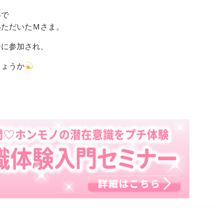
いで
いただいたＭさま。
ーに参加され、
しょうか