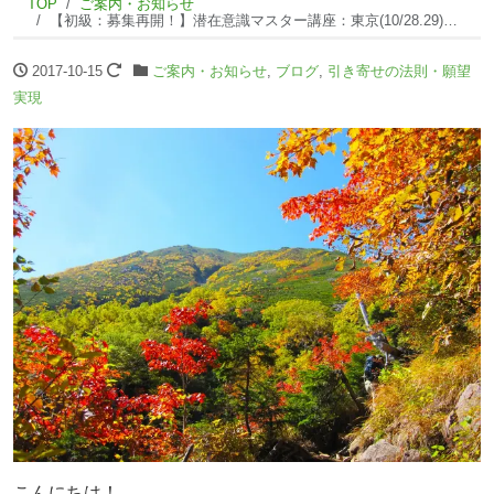
TOP
ご案内・お知らせ
【初級：募集再開！】潜在意識マスター講座：東京(10/28.29)開催のご案内【緊急告知☆】NI
2017-10-15
ご案内・お知らせ
,
ブログ
,
引き寄せの法則・願望
実現
こんにちは！