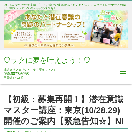
99.7%の女性が効果実感♪「こんな幸せな世界があったんだ〜♡」マスタートレーナーとの楽
しい実技レッスンで魂から安心未来を♪
♡ラクに夢を叶えよう！♡
株式会社フェリシア（ラク夢オフィス）
Me
050-6877-6053
平日9時～18時
【初級：募集再開！】潜在意識
マスター講座：東京(10/28.29)
開催のご案内【緊急告知☆】NI