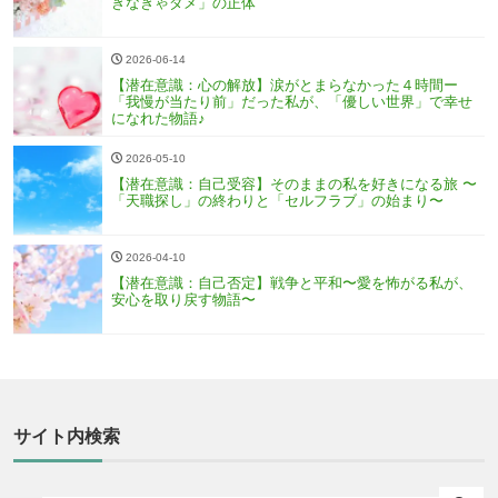
きなきゃダメ」の正体
2026-06-14
【潜在意識：心の解放】涙がとまらなかった４時間ー
「我慢が当たり前」だった私が、「優しい世界」で幸せ
になれた物語♪
2026-05-10
【潜在意識：自己受容】そのままの私を好きになる旅 〜
「天職探し」の終わりと「セルフラブ」の始まり〜
2026-04-10
【潜在意識：自己否定】戦争と平和〜愛を怖がる私が、
安心を取り戻す物語〜
サイト内検索