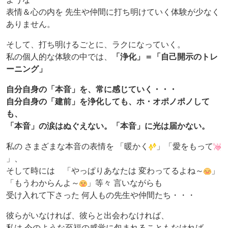
表情＆心の内を 先生や仲間に打ち明けていく体験が少なく
ありません。
そして、打ち明けるごとに、ラクになっていく。
私の個人的な体験の中では、
「浄化」＝「自己開示のトレ
ーニング」
自分自身の「本音」を、常に感じていく・・・
自分自身の「建前」を浄化しても、ホ・オポノポノして
も、
「本音」の涙はぬぐえない。「本音」に光は届かない。
私の さまざまな本音の表情を 「暖かく
」「愛をもって
」、
そして時には 「やっぱりあなたは 変わってるよね～
」
「もうわからんよ～
」等々 言いながらも
受け入れて下さった 何人もの先生や仲間たち・・・
彼らがいなければ、彼らと出会わなければ、
私は 今のような至福の感覚に包まれることもなければ、