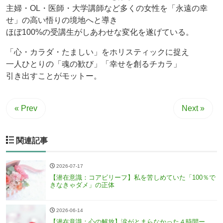
主婦・OL・医師・大学講師など多くの女性を「永遠の幸
せ」の高い悟りの境地へと導き
ほぼ100%の受講生がしあわせな変化を遂げている。
「心・カラダ・たましい」をホリスティックに捉え
一人ひとりの「魂の歓び」「幸せを創るチカラ」
引き出すことがモットー。
« Prev
Next »
関連記事
2026-07-17
【潜在意識：コアビリーフ】私を苦しめていた「100％で
きなきゃダメ」の正体
2026-06-14
【潜在意識：心の解放】涙がとまらなかった４時間ー