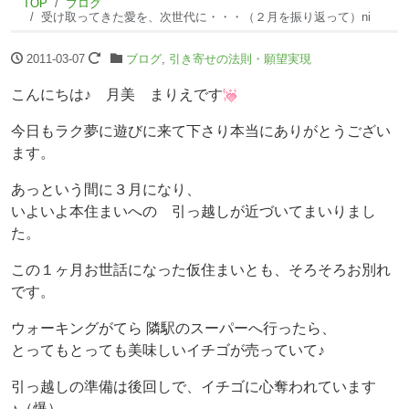
TOP
ブログ
受け取ってきた愛を、次世代に・・・（２月を振り返って）ni
2011-03-07
ブログ
,
引き寄せの法則・願望実現
こんにちは♪ 月美 まりえです
今日もラク夢に遊びに来て下さり本当にありがとうござい
ます。
あっという間に３月になり、
いよいよ本住まいへの 引っ越しが近づいてまいりまし
た。
この１ヶ月お世話になった仮住まいとも、そろそろお別れ
です。
ウォーキングがてら 隣駅のスーパーへ行ったら、
とってもとっても美味しいイチゴが売っていて♪
引っ越しの準備は後回しで、イチゴに心奪われています
♪（爆）