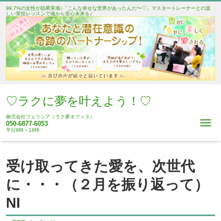
99.7%の女性が効果実感♪「こんな幸せな世界があったんだ〜♡」マスタートレーナーとの楽
しい実技レッスンで魂から安心未来を♪
♡ラクに夢を叶えよう！♡
株式会社フェリシア（ラク夢オフィス）
Me
050-6877-6053
平日9時～18時
受け取ってきた愛を、次世代
に・・・（２月を振り返って）
NI