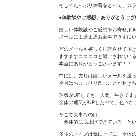
そしてたっぷり休養をとって、カ
●体験談やご感想、ありがとうござ
嬉しい体験談やご感想をお寄せ頂
メールに１通１通お返事できずにいつ
どのメールも嬉しく拝読させて頂
ますますニコニコと過ごされてい
本当にありがとうございます！！
中には、先月は嬉しいメールを送
今月はちょっぴり凹むことが起き
運気がUPしても、人間、生きてま
全体の運気がUPした中で、色々な
そこで大事なのは、
「全体的に底上げできている」と
多少のノイズは気にせずに、全体の