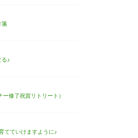
方箋
る♪
ナー修了祝賀リトリート）
育てていけますように♪