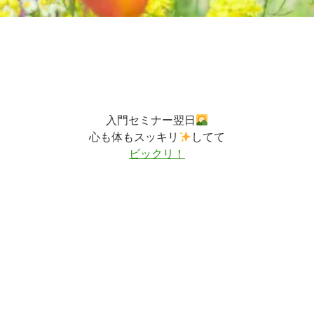
入門セミナー翌日
心も体もスッキリ
してて
ビックリ！