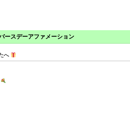
バースデーアファメーション
たへ
！