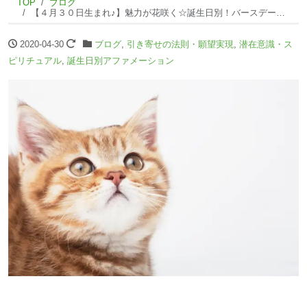
TOP
ブログ
【４月３０日生まれ♪】魅力が花咲く☆誕生日別！バースデーアファメーション☆
2020-04-30
ブログ
,
引き寄せの法則・願望実現
,
潜在意識・ス
ピリチュアル
,
誕生日別アファメーション