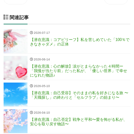
関連記事
2026-07-17
【潜在意識：コアビリーフ】私を苦しめていた「100％で
きなきゃダメ」の正体
2026-06-14
【潜在意識：心の解放】涙がとまらなかった４時間ー
「我慢が当たり前」だった私が、「優しい世界」で幸せ
になれた物語♪
2026-05-10
【潜在意識：自己受容】そのままの私を好きになる旅 〜
「天職探し」の終わりと「セルフラブ」の始まり〜
2026-04-10
【潜在意識：自己否定】戦争と平和〜愛を怖がる私が、
安心を取り戻す物語〜