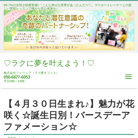
99.7%の女性が効果実感♪「こんな幸せな世界があったんだ〜♡」マスタートレーナーとの楽
しい実技レッスンで魂から安心未来を♪
♡ラクに夢を叶えよう！♡
株式会社フェリシア（ラク夢オフィス）
Me
050-6877-6053
平日9時～18時
【４月３０日生まれ♪】魅力が花
咲く☆誕生日別！バースデーア
ファメーション☆