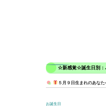
☆新感覚☆誕生日別：
５月９日生まれのあなた
お誕生日