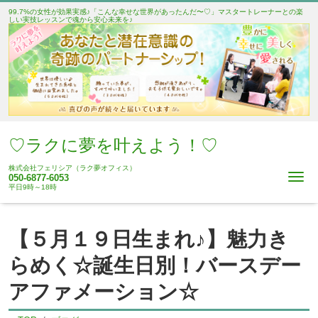
99.7%の女性が効果実感♪「こんな幸せな世界があったんだ〜♡」マスタートレーナーとの楽
しい実技レッスンで魂から安心未来を♪
♡ラクに夢を叶えよう！♡
株式会社フェリシア（ラク夢オフィス）
Me
050-6877-6053
平日9時～18時
【５月１９日生まれ♪】魅力き
らめく☆誕生日別！バースデー
アファメーション☆