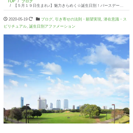
TOP
ブログ
【５月１９日生まれ♪】魅力きらめく☆誕生日別！バースデーアファメーション☆
2020-05-19
ブログ
,
引き寄せの法則・願望実現
,
潜在意識・ス
ピリチュアル
,
誕生日別アファメーション