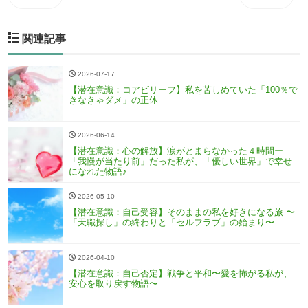
関連記事
2026-07-17
【潜在意識：コアビリーフ】私を苦しめていた「100％で
きなきゃダメ」の正体
2026-06-14
【潜在意識：心の解放】涙がとまらなかった４時間ー
「我慢が当たり前」だった私が、「優しい世界」で幸せ
になれた物語♪
2026-05-10
【潜在意識：自己受容】そのままの私を好きになる旅 〜
「天職探し」の終わりと「セルフラブ」の始まり〜
2026-04-10
【潜在意識：自己否定】戦争と平和〜愛を怖がる私が、
安心を取り戻す物語〜