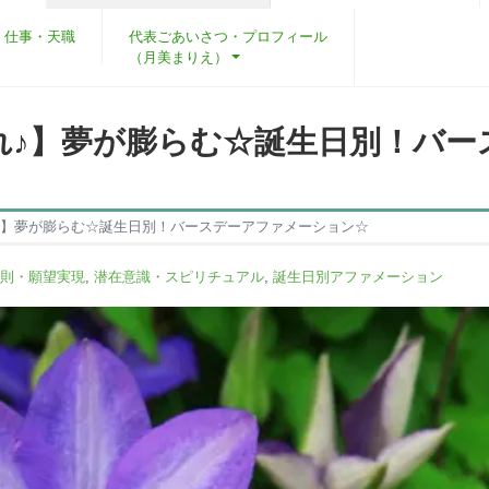
・仕事・天職
代表ごあいさつ・プロフィール
（月美まりえ）
れ♪】夢が膨らむ☆誕生日別！バー
♪】夢が膨らむ☆誕生日別！バースデーアファメーション☆
則・願望実現
,
潜在意識・スピリチュアル
,
誕生日別アファメーション