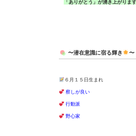
「ありがとう」が湧き上がります
〜潜在意識に宿る輝き
〜
６月１５日生まれ
察しが良い
行動派
野心家