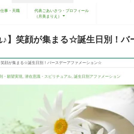
・仕事・天職
代表ごあいさつ・プロフィール
（月美まりえ）
れ♪】笑顔が集まる☆誕生日別！バ
】笑顔が集まる☆誕生日別！バースデーアファメーション☆
則・願望実現
,
潜在意識・スピリチュアル
,
誕生日別アファメーション