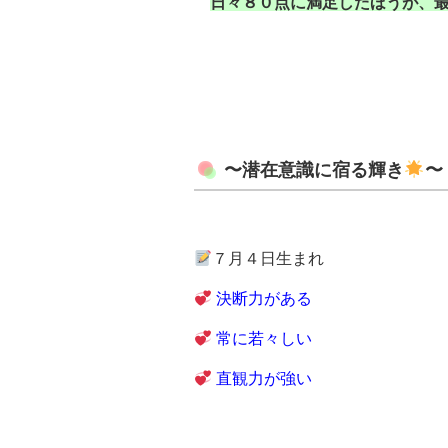
日々８０点に満足したほうが、
〜潜在意識に宿る輝き
〜
７月４日生まれ
決断力がある
常に若々しい
直観力が強い